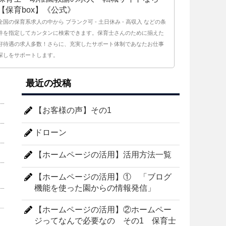
【保育box】《公式》
全国の保育系求人の中から ブランク可 - 土日休み - 高収入 などの条
件を指定してカンタンに検索できます。保育士さんのために揃えた
好待遇の求人多数！さらに、充実したサポート体制であなたお仕事
探しをサポートします。
最近の投稿
【お客様の声】その1
ドローン
【ホームページの活用】活用方法一覧
【ホームページの活用】① 「ブログ
機能を使った園からの情報発信」
【ホームページの活用】②ホームペー
ジってなんで必要なの その1 保育士