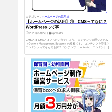
カテゴリー :
ホームページの活用法
【ホームページの活用】④ CMSってなに？
WordPressって事
2020年5月27日
wpmaster
CMSとは CMSとはいったい何でしょう。 コンテンツ管理システム
（Content Management System）の略称です。 コンテンツを管理？
コンテンツってそもそも何？ コンテンツ（contents） コンテン […]