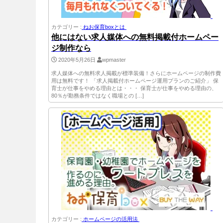
カテゴリー :
ねお保育boxとは
他にはない求人媒体への無料掲載付ホームペー
ジ制作なら
2020年5月26日
wpmaster
求人媒体への無料求人掲載が標準装備！さらにホームページの制作費
用は無料です！ 「求人掲載付ホームページ運用プランのご紹介」 保
育士が仕事をやめる理由とは・・・ 保育士が仕事をやめる理由の、
80％が勤務条件ではなく職場との […]
カテゴリー :
ホームページの活用法