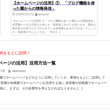
【ホームページの活用】① 「ブログ機能を使
った園からの情報発信」
2020年5月27日
wpmaster
【ホームページの活用】①「ブログ機能を使った園からの情報発信」
保育園からの公式的なお知らせ、保護者に向けたお知らせを、園内の
掲示板やお便りだけでやられている保育園もあるのではないでしょう
か。保護者の方によっては、「外出 […]
例をもとに説明！
ページの活用】活用方法一覧
27日
wpmaster
園でホームページをどのように活用していくか、事例をもとにご説明して
保育園や幼稚園でホームページを活用する為に 保育園や幼稚園でホームペー
為に、まずは、その必要性を考えなければなりません […]