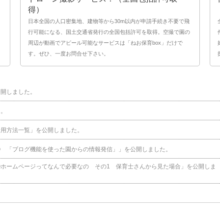
得）
日本全国の人口密集地、建物等から30m以内が申請手続き不要で飛
行可能になる、国土交通省発行の全国包括許可を取得。空撮で園の
周辺が動画でアピール可能なサービスは「ねお保育box」だけで
す。ぜひ、一度お問合せ下さい。
公開しました。
た。
活用方法一覧」を公開しました。
 「ブログ機能を使った園からの情報発信」」を公開しました。
ホームページってなんで必要なの その1 保育士さんから見た場合」を公開しま