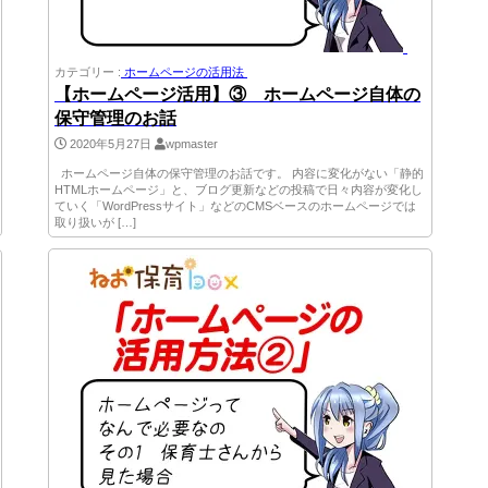
カテゴリー :
ホームページの活用法
【ホームページ活用】③ ホームページ自体の
保守管理のお話
2020年5月27日
wpmaster
ホームページ自体の保守管理のお話です。 内容に変化がない「静的
HTMLホームページ」と、ブログ更新などの投稿で日々内容が変化し
ていく「WordPressサイト」などのCMSベースのホームページでは
取り扱いが […]